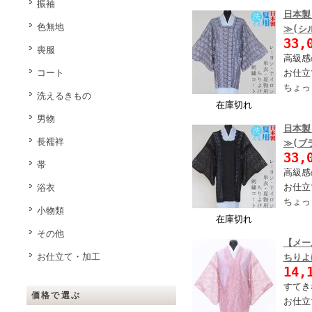
振袖
日本製
色無地
≫(シ
33,
喪服
高級感
コート
お仕立
ちょっ
洗えるきもの
在庫切れ
男物
日本製
長襦袢
≫(ブ
33,
帯
高級感
お仕立
浴衣
ちょっ
小物類
在庫切れ
その他
【メー
お仕立て・加工
ちりよ
14,
すてき
価格で選ぶ
お仕立