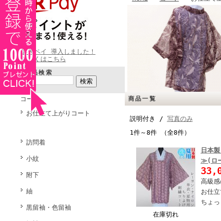
楽天ペイ 導入しました！
詳しくはこちら
商品検索
コート
商品一覧
お仕立て上がりコート
説明付き /
写真のみ
1件～8件 （全8件）
訪問着
日本製
小紋
≫(ロ
33,
附下
高級感
紬
お仕立
ちょっ
黒留袖・色留袖
在庫切れ