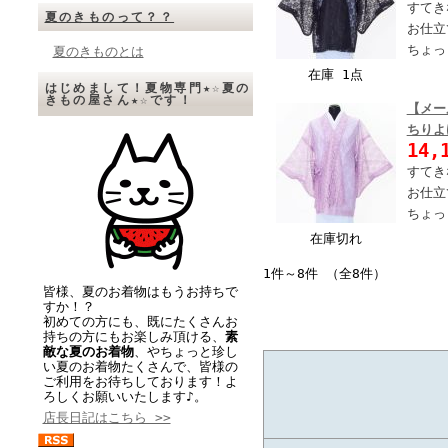
すてき
夏のきものって？？
お仕立
ちょっ
夏のきものとは
在庫 1点
はじめまして！夏物専門★☆夏の
きもの屋さん★☆です！
【メー
ちりよ
14,
すてき
お仕立
ちょっ
在庫切れ
1件～8件 （全8件）
皆様、夏のお着物はもうお持ちで
すか！？
初めての方にも、既にたくさんお
持ちの方にもお楽しみ頂ける、
素
敵な夏のお着物
、やちょっと珍し
い夏のお着物たくさんで、皆様の
ご利用をお待ちしております！よ
ろしくお願いいたします♪。
店長日記はこちら >>