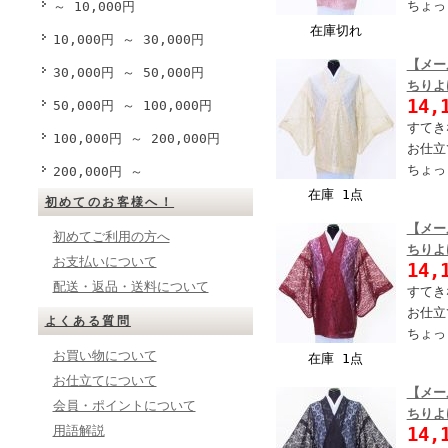
ちょっ
～ 10,000円
在庫切れ
10,000円 ～ 30,000円
【メー
30,000円 ～ 50,000円
ちりよ
14,
50,000円 ～ 100,000円
すてき
100,000円 ～ 200,000円
お仕立
ちょっ
200,000円 ～
在庫 1点
初めてのお客様へ！
【メー
初めてご利用の方へ
ちりよ
お支払いについて
14,
配送・返品・送料について
すてき
お仕立
よくある質問
ちょっ
お買い物について
在庫 1点
お仕立てについて
【メー
会員・ポイントについて
ちりよ
14,
用語解説