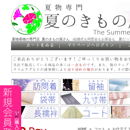
夏物着物の専門店 夏のきもの屋さん
☆結婚式も同窓会もお茶会も、夏だっ
｜
｜
HOME
>
コート
> お仕立て