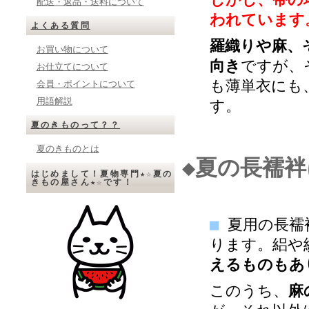
配送・返品・送料について
われています
よくある質問
羅織りや麻、
お買い物について
向き
ですが、
お仕立てについて
も薄単衣にも
会員・ポイントについて
用語解説
す。
夏のきものって？？
夏のきものとは
◆夏の長襦
はじめまして！夏物専門★☆夏の
きもの屋さん★☆です！
■
夏用の長襦
ります。絽や
えるものもあ
このうち、
麻