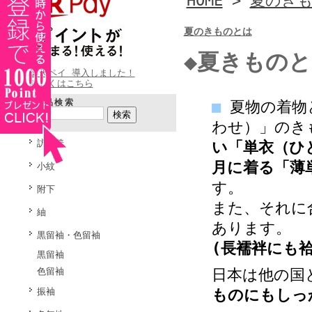
HOME
>
夏のき
夏のきものとは
◆夏きもの
楽天ペイ 導入しました！
詳しくはこちら
商品検索
■
夏物の着物と
わせ）」のき
訪問着
い「単衣（ひ
月に着る「薄
小紋
す。
附下
また、それに
紬
あります。
黒留袖・色留袖
(長襦袢にも
黒留袖
日本は他の国
色留袖
ものにもしっ
振袖