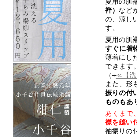
夏用の肌
袢）
など
の、涼し
す。
夏用の肌
すぐに着
薄着にし
できます
（→
≪【洗
また、形
振りの付
ものもあ
あくまで
襟を縫い
袖振りの