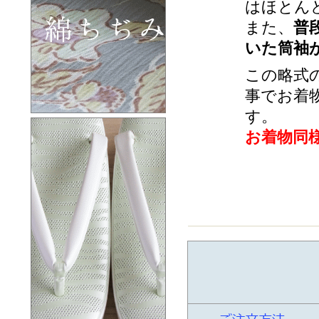
はほとん
また、
普
いた筒袖
この略式
事でお着
す。
お着物同