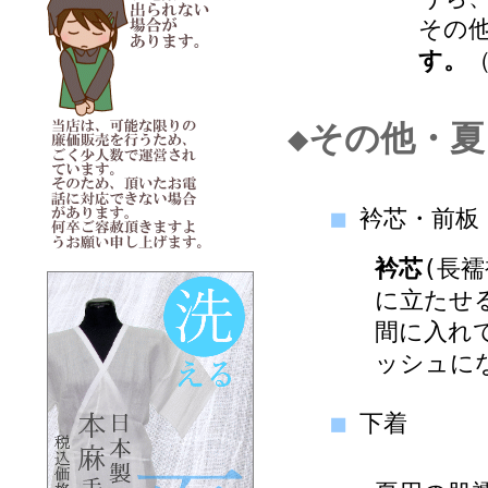
その
す。
◆その他・
■
衿芯・前板
衿芯
(長
に立たせ
間に入れ
ッシュに
■
下着