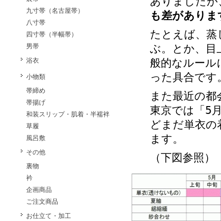
ありましたが
九寸帯（名古屋帯）
も差がありま
八寸帯
たとえば、蒸
四寸帯（半幅帯）
男帯
ぶ。とか、目
浴衣
般的なルール
った具合です
小物類
帯締め
また最近の都
帯揚げ
東京では「5
和装スリップ・肌着・半襦袢
どまだ単衣の
草履
ます。
風呂敷
その他
（下図参照）
裏物
衿
企画商品
ご注文商品
お仕立て・加工