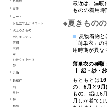
色無地
最近は、温暖
喪服
ものの着用時
コート
◆夏きもの
お仕立て上がりコート
洗えるきもの
■
夏物着物と
ポリエステル
「薄単衣」の
正絹
木綿
用時期が異な
麻
お仕立て上がり
薄単衣の種類
帯
【 絽・紗・
男物
もともとは
1
長襦袢
の、
6月と9
絽
もの
。絽は6
紋紗
月しか着ては
帯
袋帯