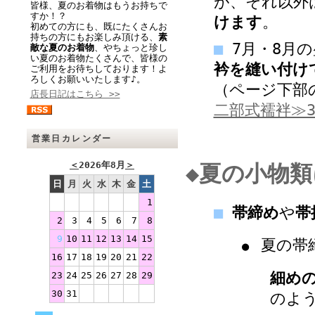
が、それ以外
皆様、夏のお着物はもうお持ちで
すか！？
けます
。
初めての方にも、既にたくさんお
持ちの方にもお楽しみ頂ける、
素
■
7月・8月
敵な夏のお着物
、やちょっと珍し
い夏のお着物たくさんで、皆様の
衿を縫い付け
ご利用をお待ちしております！よ
ろしくお願いいたします♪。
（ページ下部
店長日記はこちら >>
二部式襦袢≫3
営業日カレンダー
＜
2026年8月
＞
◆夏の小物
日
月
火
水
木
金
土
1
■
帯締め
や
帯
2
3
4
5
6
7
8
9
10
11
12
13
14
15
夏の帯
●
16
17
18
19
20
21
22
細め
23
24
25
26
27
28
29
30
31
のよ