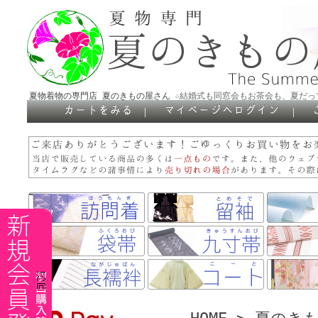
夏物着物の専門店 夏のきもの屋さん
☆結婚式も同窓会もお茶会も、夏だっ
｜
｜