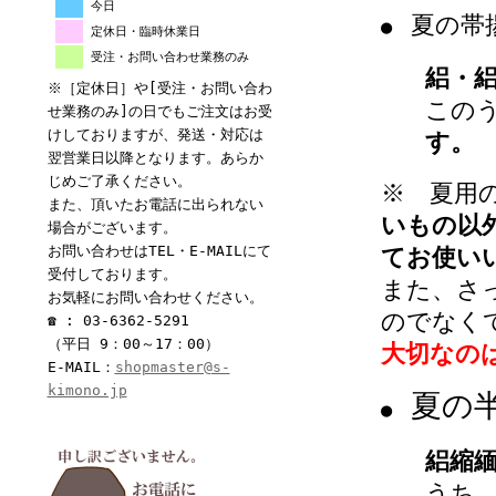
今日
夏の帯
●
定休日・臨時休業日
受注・お問い合わせ業務のみ
絽・
※［定休日］や[受注・お問い合わ
この
せ業務のみ]の日でもご注文はお受
けしておりますが、発送・対応は
す。
翌営業日以降となります。あらか
じめご了承ください。
※ 夏用
また、頂いたお電話に出られない
いもの以
場合がございます。
お問い合わせはTEL・E-MAILにて
てお使い
受付しております。
また、さ
お気軽にお問い合わせください。
のでなく
☎ : 03-6362-5291
（平日 9：00～17：00）
大切なの
E-MAIL：
shopmaster@s-
kimono.jp
夏の
●
絽縮
うち