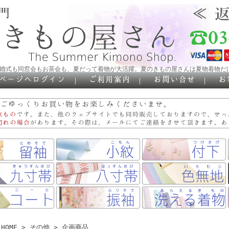
結婚式も同窓会もお茶会も、夏だって着物が大活躍。夏のきもの屋さんは夏物着物だ
｜
｜
｜
HOME
>
その他
> 企画商品