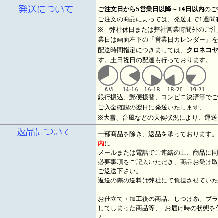
ご注文日から5営業日以降～14日以内
のご
ご注文の商品によっては、発送まで1週間
※ 弊社休日または弊社営業時間外のご注
業日は画面左下の「営業日カレンダー」を
配送時間指定につきましては、
クロネコヤ
す。土日祝日の配達も行っております。
銀行振込、郵便振替、コンビニ決済等でご
ご入金確認の翌日に発送いたします。
※大雪、台風などの天候状況により、運送
一部商品を除き、返品を承っております
内
に
メールまたは電話でご連絡の上、商品に同
必要事項をご記入いただき、商品お受け取
ご返送下さい。
返送の際の送料は弊社にて負担させていた
お仕立て・加工後の商品、しつけ糸、ブラ
してしまった商品等、 お届け時の状態を
ん。