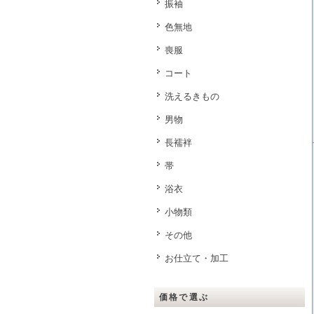
振袖
色無地
喪服
コート
洗えるきもの
男物
長襦袢
帯
浴衣
小物類
その他
お仕立て・加工
価格で選ぶ