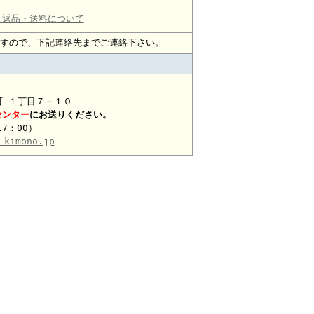
・返品・送料について
すので、下記連絡先までご連絡下さい。
本町 １丁目７－１０
センター
にお送りください。
17：00）
-kimono.jp