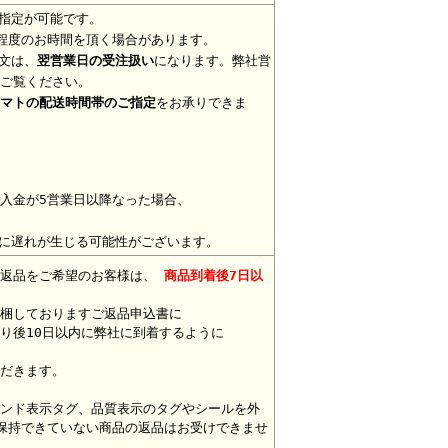
指定が可能です。
程度のお時間を頂く場合があります。
文は、
翌営業日の受注扱い
になります。弊社営
ご覧ください。
マトの配送時間帯のご指定
をお承りできま
入金が5営業日以降なった場合、
に遅れが生じる可能性がございます。
。返品をご希望のお客様は、
商品到着後7日以
梱しておりますご返品申込書に
り後10日以内に弊社に到着するように
だきます。
ンド表示タグ、品質表示のタグやシールを外
保持できていない商品の返品はお受けできませ