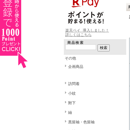
楽天ペイ 導入しました！
詳しくはこちら
商品検索
その他
企画商品
訪問着
小紋
附下
紬
黒留袖・色留袖