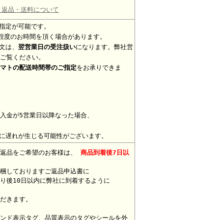
・返品・送料について
指定が可能です。
程度のお時間を頂く場合があります。
文は、
翌営業日の受注扱い
になります。弊社営
ご覧ください。
マトの配送時間帯のご指定
をお承りできま
入金が5営業日以降なった場合、
に遅れが生じる可能性がございます。
。返品をご希望のお客様は、
商品到着後7日以
梱しておりますご返品申込書に
り後10日以内に弊社に到着するように
だきます。
ンド表示タグ、品質表示のタグやシールを外