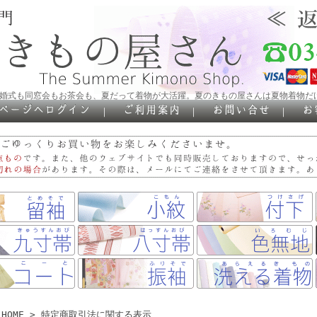
結婚式も同窓会もお茶会も、夏だって着物が大活躍。夏のきもの屋さんは夏物着物だ
｜
｜
｜
HOME
>
特定商取引法に関する表示