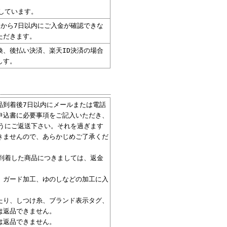
しています。
から7日以内にご入金が確認できな
ただきます。
、後払い決済、楽天ID決済の場合
しす。
品到着後7日以内にメールまたは電話
申込書に必要事項をご記入いただき、
うにご返送下さい。それを過ぎます
きませんので、あらかじめご了承くだ
到着した商品につきましては、返金
、ガード加工、ゆのしなどの加工に入
たり、しつけ糸、ブランド表示タグ、
は返品できません。
は返品できません。