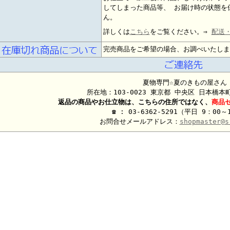
してしまった商品等、 お届け時の状態を
ん。
詳しくは
こちら
をご覧ください。⇒
配送
完売商品をご希望の場合、お調べいたしま
夏物専門☆夏のきもの屋さん
所在地：103-0023 東京都 中央区 日本橋
返品の商品やお仕立物は、こちらの住所ではなく、
商品
☎ : 03-6362-5291（平日 9：00～
お問合せメールアドレス：
shopmaster@s