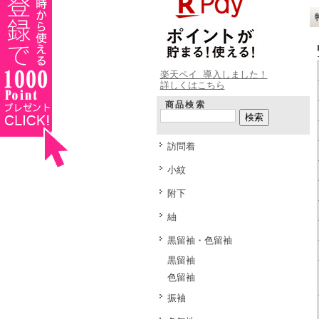
楽天ペイ 導入しました！
詳しくはこちら
商品検索
訪問着
小紋
附下
紬
黒留袖・色留袖
黒留袖
色留袖
振袖