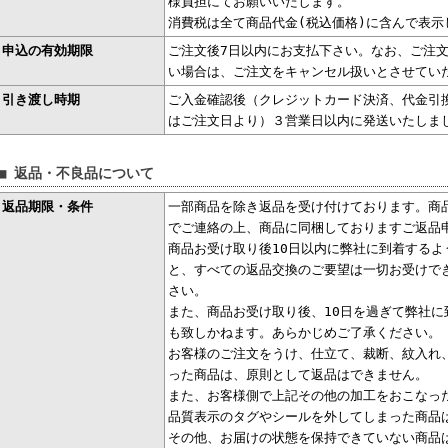
様負担にてお願いいたします。
消費税は全て商品代金(税込価格)に含んで表示
申込の有効期限
ご注文後7日以内にお支払下さい。なお、ご注文
い場合は、ご注文をキャンセル扱いとさせてい
引き渡し時期
ご入金確認後（クレジットカード決済、代金引換
はご注文日より）３営業日以内に発送いたしま
■ 返品・不良品について
返品期限・条件
一部商品を除き返品を受け付けております。商
でご連絡の上、商品に同梱しておりますご返品
商品お受け取り後10日以内に弊社に到着するよ
と、すべての返品交換のご要望は一切お受けで
さい。
また、商品お受け取り後、10日を過ぎて弊社に
も致しかねます。あらかじめご了承ください。
お客様のご注文をうけ、仕立て、裁断、紋入れ
った商品は、原則として返品はできません。
また、お客様側で上記その他の加工をおこなっ
品質表示のタグやシールを外してしまった商品
その他、お届けの状態を保持できていない商品