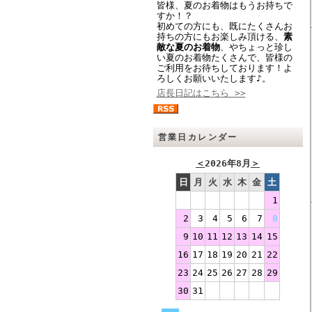
皆様、夏のお着物はもうお持ちで
すか！？
初めての方にも、既にたくさんお
持ちの方にもお楽しみ頂ける、
素
敵な夏のお着物
、やちょっと珍し
い夏のお着物たくさんで、皆様の
ご利用をお待ちしております！よ
ろしくお願いいたします♪。
店長日記はこちら >>
営業日カレンダー
＜
2026年8月
＞
日
月
火
水
木
金
土
1
2
3
4
5
6
7
8
9
10
11
12
13
14
15
16
17
18
19
20
21
22
23
24
25
26
27
28
29
30
31