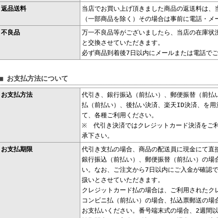
返品送料
当店でお買い上げ頂きました商品の返送料は、
（一部商品を除く）その場合は事前に電話・メ
不良品
万一不良品等がございましたら、当店の在庫状
と交換させていただきます。
必ず商品到着後7日以内にメールまたは電話で
■ お支払方法について
お支払方法
代引き、銀行振込（前払い）、郵便振替（前払
払（前払い）、後払い決済、楽天ID決済、を用
て、各種ご利用ください。
※ 代引き決済ではクレジットカード決済をご
承下さい。
お支払期限
代引き支払の場合、商品の配送員に現金にて直
銀行振込（前払い）、郵便振替（前払い）の場
い。なお、ご注文から7日以内にご入金が確認
扱いとさせていただきます。
クレジットカード払の場合は、ご利用されたク
コンビニ払（前払い）の場合、払込票郵送の場
お支払いください。番号端末式の場合、2週間