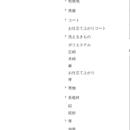
色無地
喪服
コート
お仕立て上がりコート
洗えるきもの
ポリエステル
正絹
木綿
麻
お仕立て上がり
帯
男物
長襦袢
絽
紋紗
帯
袋帯