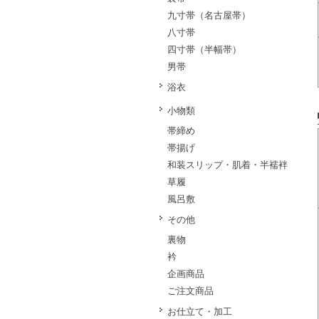
九寸帯（名古屋帯）
八寸帯
四寸帯（半幅帯）
男帯
浴衣
小物類
帯締め
帯揚げ
和装スリップ・肌着・半襦袢
草履
風呂敷
その他
裏物
衿
企画商品
ご注文商品
お仕立て・加工