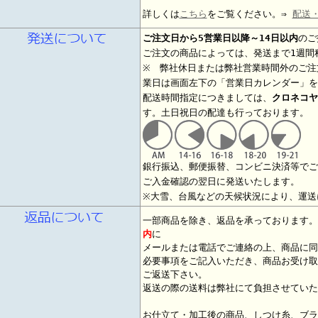
詳しくは
こちら
をご覧ください。⇒
配送
ご注文日から5営業日以降～14日以内
のご
ご注文の商品によっては、発送まで1週間
※ 弊社休日または弊社営業時間外のご注
業日は画面左下の「営業日カレンダー」を
配送時間指定につきましては、
クロネコヤ
す。土日祝日の配達も行っております。
銀行振込、郵便振替、コンビニ決済等でご
ご入金確認の翌日に発送いたします。
※大雪、台風などの天候状況により、運送
一部商品を除き、返品を承っております
内
に
メールまたは電話でご連絡の上、商品に同
必要事項をご記入いただき、商品お受け取
ご返送下さい。
返送の際の送料は弊社にて負担させていた
お仕立て・加工後の商品、しつけ糸、ブラ