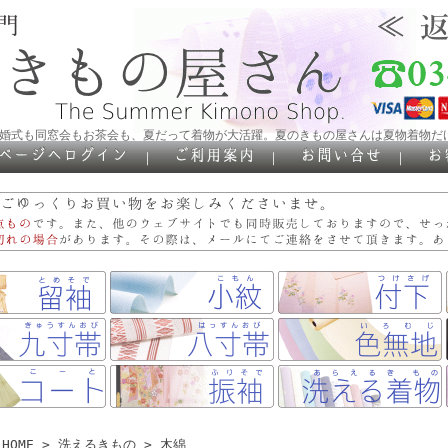
結婚式も同窓会もお茶会も、夏だって着物が大活躍。夏のきもの屋さんは夏物着物だ
｜
｜
｜
HOME
>
洗えるきもの
> 木綿