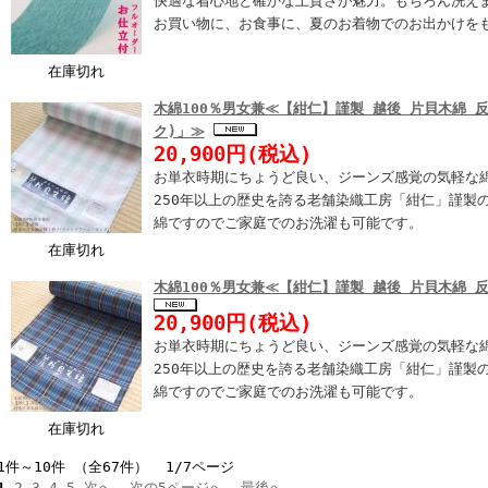
快適な着心地と確かな上質さが魅力。もちろん洗え
お買い物に、お食事に、夏のお着物でのお出かけを
在庫切れ
木綿100％男女兼≪【紺仁】謹製 越後 片貝木綿 
ク)」≫
20,900円(税込)
お単衣時期にちょうど良い、ジーンズ感覚の気軽な
250年以上の歴史を誇る老舗染織工房「紺仁」謹製
綿ですのでご家庭でのお洗濯も可能です。
在庫切れ
木綿100％男女兼≪【紺仁】謹製 越後 片貝木綿 
20,900円(税込)
お単衣時期にちょうど良い、ジーンズ感覚の気軽な
250年以上の歴史を誇る老舗染織工房「紺仁」謹製
綿ですのでご家庭でのお洗濯も可能です。
在庫切れ
1件～10件 （全67件） 1/7ページ
1
2
3
4
5
次へ
次の5ページへ
最後へ