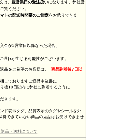
文は、
翌営業日の受注扱い
になります。弊社営
ご覧ください。
マトの配送時間帯のご指定
をお承りできま
入金が5営業日以降なった場合、
に遅れが生じる可能性がございます。
。返品をご希望のお客様は、
商品到着後7日以
梱しておりますご返品申込書に
り後10日以内に弊社に到着するように
だきます。
ンド表示タグ、品質表示のタグやシールを外
保持できていない商品の返品はお受けできませ
・返品・送料について