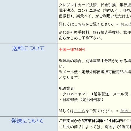
クレジットカード決済、代金引換、銀行振
電子決済、コンビニ決済（前払い）、後払
便振替)、楽天ペイ、がご利用いただけま
詳しくは
こちら
をご覧ください。⇒
お支
※代金引換手数料、銀行振込手数料、郵便
あらかじめご了承下さい。
全国一律700円
※離島の場合、別途重量手数料がかかる場
い。
※メール便・定形外郵便選択可能商品の場
となります。
配送業者
・クロネコヤマト (通常配送・メール便
・日本郵便 (定形外郵便)
詳しくは
こちら
をご覧ください。⇒
配送
ご注文日から5営業日以降～14日以内
のご
ご注文の商品によっては、発送まで1週間