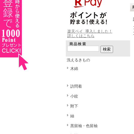
楽天ペイ 導入しました！
詳しくはこちら
商品検索
洗えるきもの
木綿
訪問着
小紋
附下
紬
黒留袖・色留袖