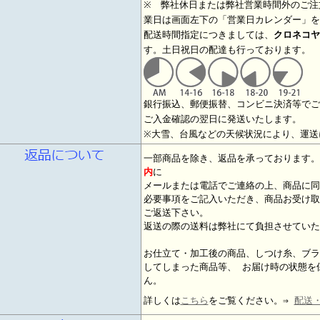
※ 弊社休日または弊社営業時間外のご注
業日は画面左下の「営業日カレンダー」を
配送時間指定につきましては、
クロネコヤ
す。土日祝日の配達も行っております。
銀行振込、郵便振替、コンビニ決済等でご
ご入金確認の翌日に発送いたします。
※大雪、台風などの天候状況により、運送
一部商品を除き、返品を承っております
内
に
メールまたは電話でご連絡の上、商品に同
必要事項をご記入いただき、商品お受け取
ご返送下さい。
返送の際の送料は弊社にて負担させていた
お仕立て・加工後の商品、しつけ糸、ブラ
してしまった商品等、 お届け時の状態を
ん。
詳しくは
こちら
をご覧ください。⇒
配送