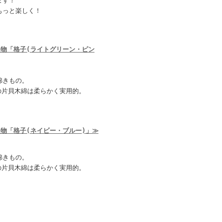
ます！
もっと楽しく！
反物「格子(ライトグリーン・ピン
綿きもの。
の片貝木綿は柔らかく実用的。
反物「格子(ネイビー・ブルー)」≫
綿きもの。
の片貝木綿は柔らかく実用的。