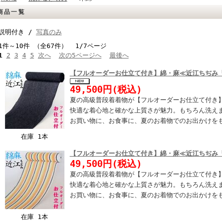
商品一覧
説明付き /
写真のみ
1件～10件 （全67件） 1/7ページ
1
2
3
4
5
次へ
次の5ページへ
最後へ
【フルオーダーお仕立て付き】綿・麻≪近江ちぢみ
49,500円(税込)
夏の高級普段着着物が【フルオーダーお仕立て付き
快適な着心地と確かな上質さが魅力。もちろん洗え
お買い物に、お食事に、夏のお着物でのお出かけを
在庫 1本
【フルオーダーお仕立て付き】綿・麻≪近江ちぢみ
49,500円(税込)
夏の高級普段着着物が【フルオーダーお仕立て付き
快適な着心地と確かな上質さが魅力。もちろん洗え
お買い物に、お食事に、夏のお着物でのお出かけを
在庫 1本