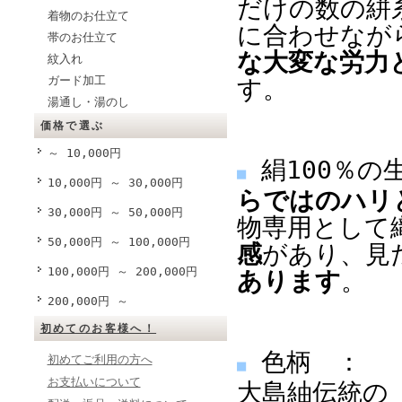
だけの数の絣
着物のお仕立て
に合わせなが
帯のお仕立て
な大変な労力
紋入れ
ガード加工
す。
湯通し・湯のし
価格で選ぶ
～ 10,000円
絹100％の
■
10,000円 ～ 30,000円
らではのハリ
30,000円 ～ 50,000円
物専用として
50,000円 ～ 100,000円
感
があり、見
100,000円 ～ 200,000円
あります
。
200,000円 ～
初めてのお客様へ！
色柄 ：
初めてご利用の方へ
■
お支払いについて
大島紬伝統の