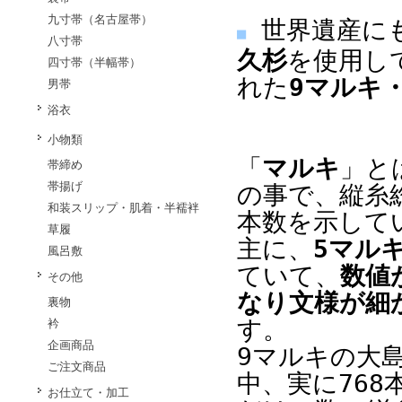
九寸帯（名古屋帯）
世界遺産に
■
八寸帯
久杉
を使用し
四寸帯（半幅帯）
れた
9マルキ
男帯
浴衣
小物類
「
マルキ
」と
帯締め
帯揚げ
の事で、縦糸総
和装スリップ・肌着・半襦袢
本数を示して
草履
主に、
5マル
風呂敷
ていて、
数値
その他
なり文様が細
裏物
す。
衿
企画商品
9マルキの大島
ご注文商品
中、実に76
お仕立て・加工