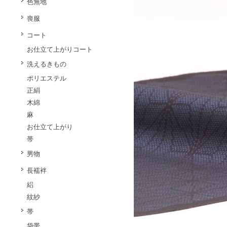
色無地
喪服
コート
お仕立て上がりコート
洗えるきもの
ポリエステル
正絹
木綿
麻
お仕立て上がり
帯
男物
長襦袢
絽
紋紗
帯
袋帯