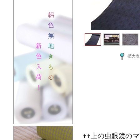
拡大表
↑↑上の虫眼鏡の