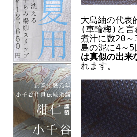
大島紬の代表
(車輪梅)と
煮汁に数20
島の泥に4～
は真似の出来
れます。