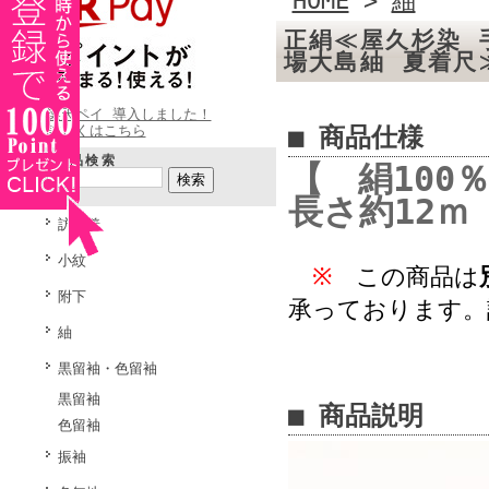
HOME
>
紬
正絹≪屋久杉染 
場大島紬 夏着尺
楽天ペイ 導入しました！
詳しくはこちら
■ 商品仕様
商品検索
【 絹100％
長さ約12ｍ
訪問着
小紋
※
この商品は
附下
承っております。
紬
黒留袖・色留袖
黒留袖
■ 商品説明
色留袖
振袖