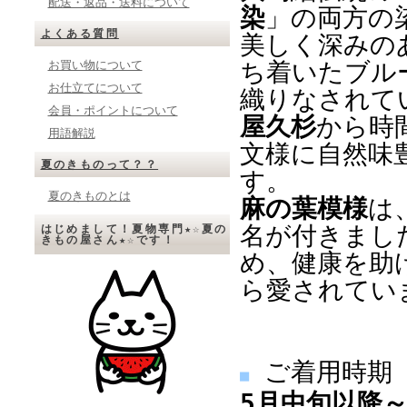
配送・返品・送料について
染
」の両方の
よくある質問
美しく深みの
ち着いたブル
お買い物について
お仕立てについて
織りなされて
会員・ポイントについて
屋久杉
から時
用語解説
文様に自然味
夏のきものって？？
す。
夏のきものとは
麻の葉模様
は
名が付きまし
はじめまして！夏物専門★☆夏の
きもの屋さん★☆です！
め、健康を助
ら愛されてい
ご着用時期
■
5月中旬以降