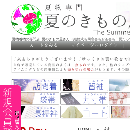
夏物着物の専門店 夏のきもの屋さん
☆結婚式も同窓会もお茶会も、夏だっ
｜
｜