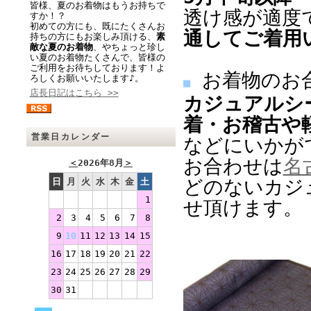
皆様、夏のお着物はもうお持ちで
透け感が適度
すか！？
初めての方にも、既にたくさんお
通してご着用
持ちの方にもお楽しみ頂ける、
素
敵な夏のお着物
、やちょっと珍し
い夏のお着物たくさんで、皆様の
ご利用をお待ちしております！よ
お着物のお
ろしくお願いいたします♪。
■
店長日記はこちら >>
カジュアルシ
着・お稽古や
営業日カレンダー
などにいかが
お合わせは
名
＜
2026年8月
＞
どのないカジ
日
月
火
水
木
金
土
1
せ頂けます。
2
3
4
5
6
7
8
9
10
11
12
13
14
15
16
17
18
19
20
21
22
23
24
25
26
27
28
29
30
31