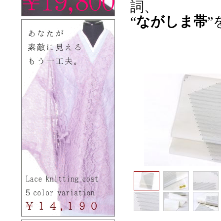
詞、
“
ながしま帯
”