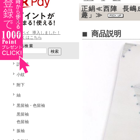
正絹≪西陣 長嶋
趣」≫
■ 商品説明
楽天ペイ 導入しました！
詳しくはこちら
商品検索
訪問着
小紋
附下
紬
黒留袖・色留袖
黒留袖
色留袖
振袖