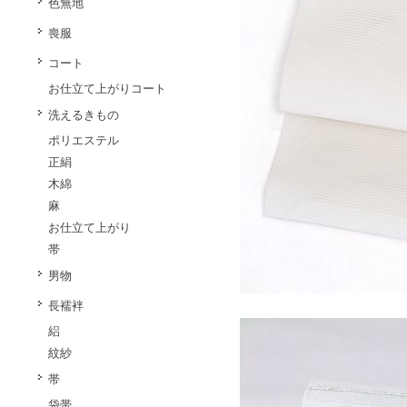
色無地
喪服
コート
お仕立て上がりコート
洗えるきもの
ポリエステル
正絹
木綿
麻
お仕立て上がり
帯
男物
長襦袢
絽
紋紗
帯
袋帯