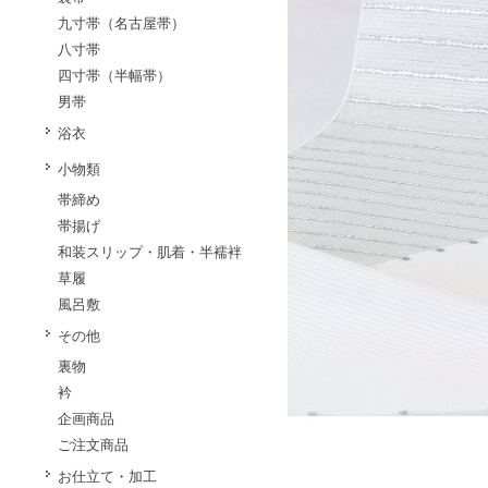
九寸帯（名古屋帯）
八寸帯
四寸帯（半幅帯）
男帯
浴衣
小物類
帯締め
帯揚げ
和装スリップ・肌着・半襦袢
草履
風呂敷
その他
裏物
衿
企画商品
ご注文商品
お仕立て・加工