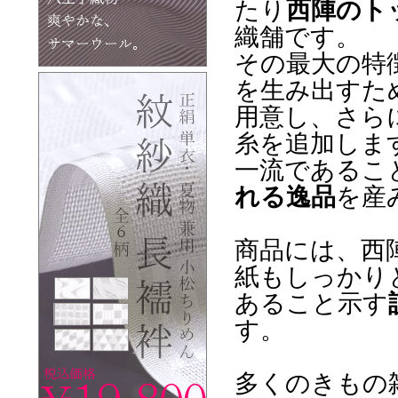
たり
西陣のト
織舗です。
その最大の特
を生み出すた
用意し、さら
糸を追加しま
一流であるこ
れる逸品
を産
商品には、西
紙もしっかり
あること示す
す。
多くのきもの