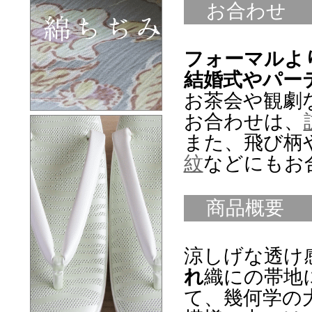
お合わせ
フォーマルよ
結婚式やパー
お茶会や観劇
お合わせは、
また、飛び柄
紋
などにもお
商品概要
涼しげな透け
れ
織にの帯地
て、幾何学の