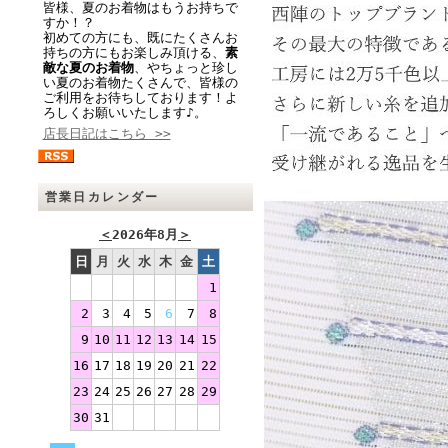
皆様、夏のお着物はもうお持ちで
すか！？
初めての方にも、既にたくさんお
持ちの方にもお楽しみ頂ける、
素
敵な夏のお着物
、やちょっと珍し
い夏のお着物たくさんで、皆様の
ご利用をお待ちしております！よ
ろしくお願いいたします♪。
店長日記はこちら >>
営業日カレンダー
＜
2026年8月
＞
日
月
火
水
木
金
土
1
2
3
4
5
6
7
8
9
10
11
12
13
14
15
16
17
18
19
20
21
22
23
24
25
26
27
28
29
30
31