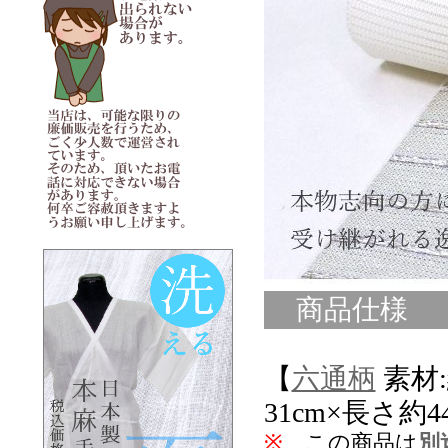
商品仕様
【
六通柄
素材:
31cm×長さ約4
※
この商品は
別