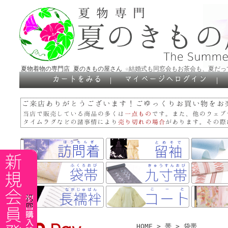
夏物着物の専門店 夏のきもの屋さん
☆結婚式も同窓会もお茶会も、夏だっ
｜
｜
HOME
>
帯
>
袋帯