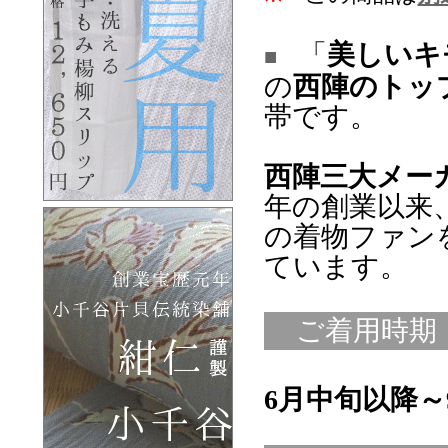
「
美しいキ
■
の
西陣のトッ
帯です。
西陣三大メー
年の創業以来
の着物ファン
ています。
ご着用時期
6月中旬以降～