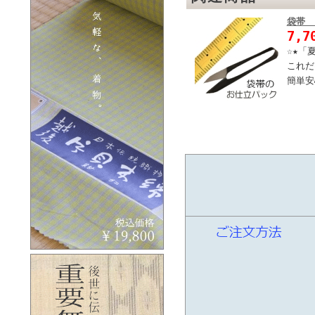
袋帯 
7,7
☆★「
これだ
簡単安