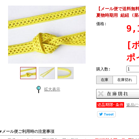
【メール便で送料無料
夏物時期用 組紐 (
価格:
9,
[
ポ
購入数:
在庫
在庫切れ
拡大表示
返品に
▼メール便ご利用時の注意事項