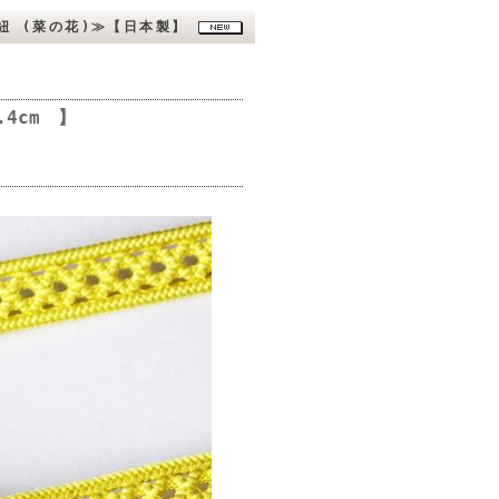
紐 (菜の花)≫【日本製】
4cm 】