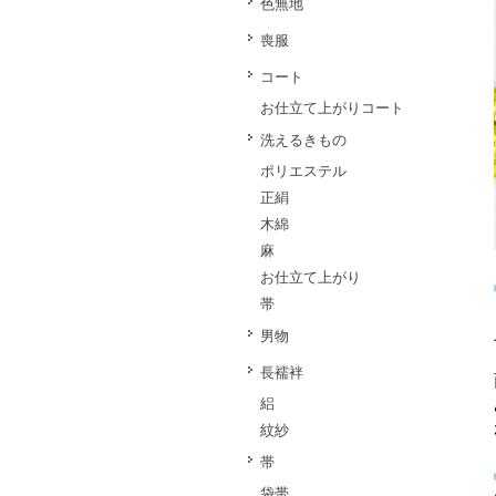
色無地
喪服
コート
お仕立て上がりコート
洗えるきもの
ポリエステル
正絹
木綿
麻
お仕立て上がり
帯
男物
長襦袢
絽
紋紗
帯
袋帯