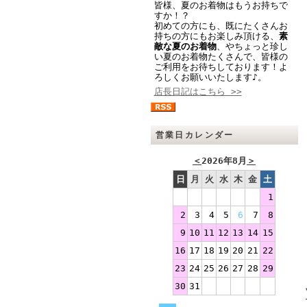
皆様、夏のお着物はもうお持ちで
すか！？
初めての方にも、既にたくさんお
持ちの方にもお楽しみ頂ける、
素
敵な夏のお着物
、やちょっと珍し
い夏のお着物たくさんで、皆様の
ご利用をお待ちしております！よ
ろしくお願いいたします♪。
店長日記はこちら >>
営業日カレンダー
＜
2026年8月
＞
日
月
火
水
木
金
土
1
2
3
4
5
6
7
8
9
10
11
12
13
14
15
16
17
18
19
20
21
22
23
24
25
26
27
28
29
30
31