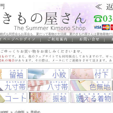
結婚式も同窓会もお茶会も、夏だって着物が大活躍。夏のきもの屋さんは夏物着物だ
｜
｜
｜
HOME
>
小物類
>
帯締め