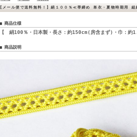
【メール便で送料無料！】絹１００％≪帯締め 単衣・夏物時期用 組
■ 商品仕様
【 絹100％・日本製・長さ：約150cm(房含まず)・巾：約1.
■ 商品説明