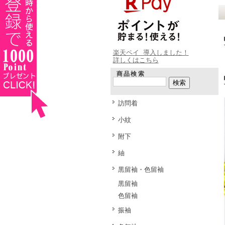
楽天ペイ 導入しました！
詳しくはこちら
商品検索
訪問着
小紋
附下
紬
黒留袖・色留袖
黒留袖
色留袖
振袖