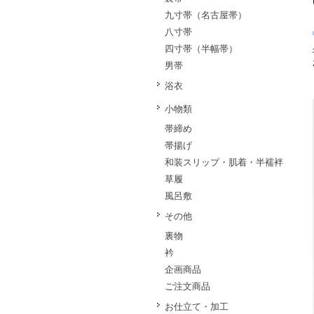
九寸帯（名古屋帯）
八寸帯
四寸帯（半幅帯）
男帯
浴衣
小物類
帯締め
帯揚げ
和装スリップ・肌着・半襦袢
草履
風呂敷
その他
裏物
衿
企画商品
ご注文商品
お仕立て・加工