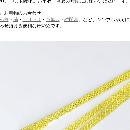
6月～9月初頭頃。お単衣～盛夏の時期にお使いいただけます
お着物のお合わせ ：
■
小紋
・
紬
・
付け下げ
・
色無地
・
訪問着
、など、シンプルゆえに
わせ頂ける便利な帯締めです。