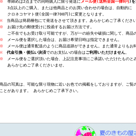
※
帯締めは2点までの同時購入に限り発送に
メール便(送料全国一律0円
)
3点以上のご購入、または他商品とのお買い合わせの場合は、自動的に
クロネコヤマト便(全国一律700円)に変更となります。
※
当商品は簡易梱包にて発送をさせて頂きます。あらかじめご了承くださ
※
お届け先の郵便受けに投函するお届け方法です。
ご不在でもお受け取り可能ですが、万が一の紛失や破損に関して、商品の
※
メール便を選択した場合は、お届け希望日時は指定できません。
※
メール便は通常配送のように商品追跡ができません。また通常よりもお
※
代金引換・後払い決済
でのお支払いの場合は
ご利用いただけません
。
※
メール便をご選択頂いた場合、上記注意事項にご承諾いただけたものと
あらかじめご了承くださいませ。
商品の写真は、可能な限り現物に近いお色での掲載をしておりますが、ご覧
ことがあります。 あらかじめご了承下さい。