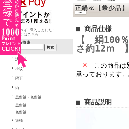
正絹≪【希少品】
■ 商品仕様
楽天ペイ 導入しました！
詳しくはこちら
【 絹100％
商品検索
さ約12ｍ 
訪問着
※
この商品は
小紋
承っております。
附下
紬
黒留袖・色留袖
■ 商品説明
黒留袖
色留袖
振袖