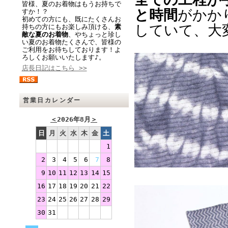
皆様、夏のお着物はもうお持ちで
と時間
がかか
すか！？
初めての方にも、既にたくさんお
していて、大
持ちの方にもお楽しみ頂ける、
素
敵な夏のお着物
、やちょっと珍し
い夏のお着物たくさんで、皆様の
ご利用をお待ちしております！よ
ろしくお願いいたします♪。
店長日記はこちら >>
営業日カレンダー
＜
2026年8月
＞
日
月
火
水
木
金
土
1
2
3
4
5
6
7
8
9
10
11
12
13
14
15
16
17
18
19
20
21
22
23
24
25
26
27
28
29
30
31