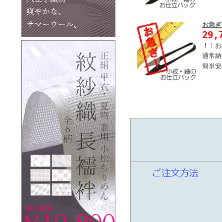
お急ぎ
29,
！！お
通常納
簡単安