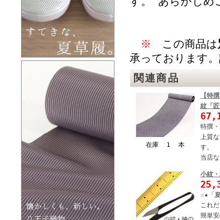
す。 あらかじめ
※
この商品は
承っております。
関連商品
【特撰
紋「匠
67,
特撰・
上質な
在庫 1 本
す。
当店な
小紋・
25,
☆★「
これだ
簡単安