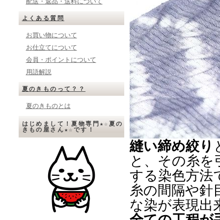
配送・返品・送料について
よくある質問
お買い物について
お仕立てについて
会員・ポイントについて
用語解説
夏のきものって？？
夏のきものとは
はじめまして！夏物専門★☆夏の
きもの屋さん★☆です！
縫い締め絞り
と、その糸を
する染色方法
糸の間隔や針
な染が表現出
全ての工程が