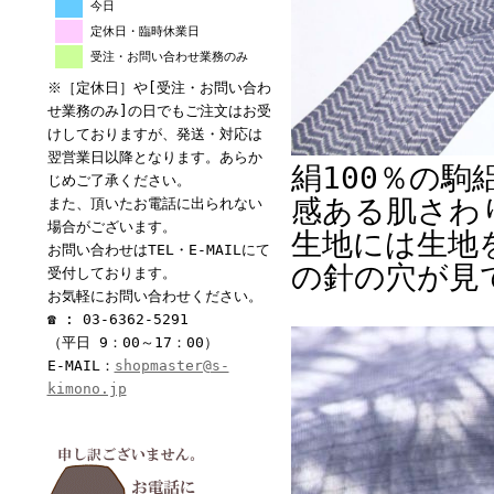
今日
定休日・臨時休業日
受注・お問い合わせ業務のみ
※［定休日］や[受注・お問い合わ
せ業務のみ]の日でもご注文はお受
けしておりますが、発送・対応は
翌営業日以降となります。あらか
絹100％の
じめご了承ください。
感ある肌さわ
また、頂いたお電話に出られない
場合がございます。
生地には生地
お問い合わせはTEL・E-MAILにて
の針の穴が見
受付しております。
お気軽にお問い合わせください。
☎ : 03-6362-5291
（平日 9：00～17：00）
E-MAIL：
shopmaster@s-
kimono.jp