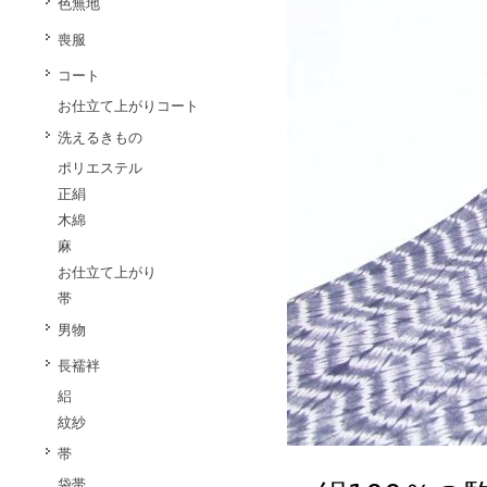
色無地
喪服
コート
お仕立て上がりコート
洗えるきもの
ポリエステル
正絹
木綿
麻
お仕立て上がり
帯
男物
長襦袢
絽
紋紗
帯
袋帯