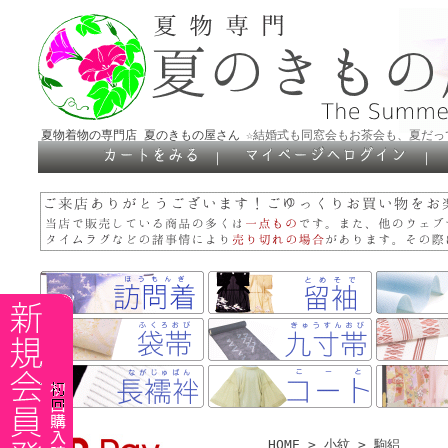
夏物着物の専門店 夏のきもの屋さん
☆結婚式も同窓会もお茶会も、夏だっ
｜
｜
HOME
>
小紋
>
駒絽