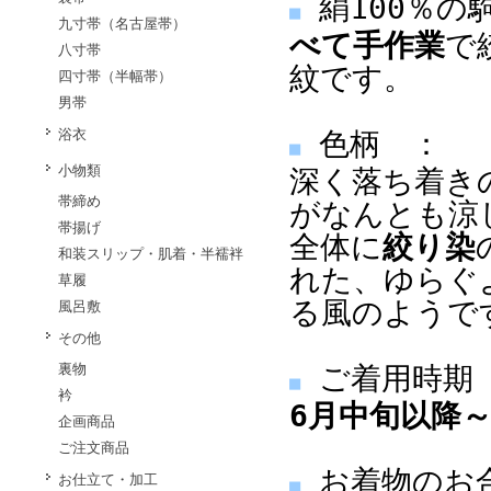
絹100％の
■
九寸帯（名古屋帯）
べて手作業
で
八寸帯
紋です。
四寸帯（半幅帯）
男帯
浴衣
色柄 ：
■
小物類
深く落ち着き
帯締め
がなんとも涼
帯揚げ
全体に
絞り染
和装スリップ・肌着・半襦袢
れた、ゆらぐ
草履
る風のようで
風呂敷
その他
裏物
ご着用時期
■
衿
6月中旬以降
企画商品
ご注文商品
お着物のお
お仕立て・加工
■