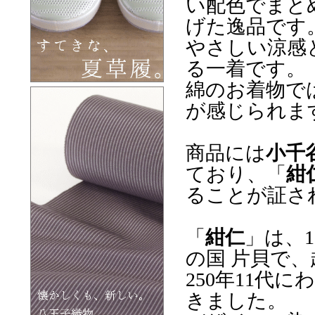
い配色でまと
げた逸品です
やさしい涼感
る一着です。
綿のお着物で
が感じられま
商品には
小千
ており、「
紺
ることが証さ
「
紺仁
」は、
の国 片貝で
250年11代
きました。