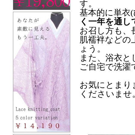
す。
基本的に単衣(
く一年を通し
お召し方も、
肌襦袢などの
ょう。
また、浴衣と
ご自宅で洗濯
お気にとまり
くださいませ