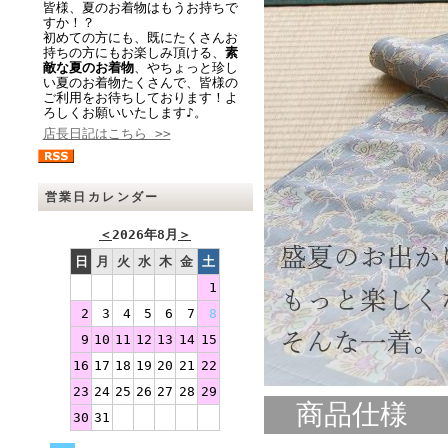
皆様、夏のお着物はもうお持ちで
すか！？
初めての方にも、既にたくさんお
持ちの方にもお楽しみ頂ける、
素
敵な夏のお着物
、やちょっと珍し
い夏のお着物たくさんで、皆様の
ご利用をお待ちしております！よ
ろしくお願いいたします♪。
店長日記はこちら >>
営業日カレンダー
＜
2026年8月
＞
日
月
火
水
木
金
土
1
2
3
4
5
6
7
8
9
10
11
12
13
14
15
16
17
18
19
20
21
22
23
24
25
26
27
28
29
商品仕様
30
31