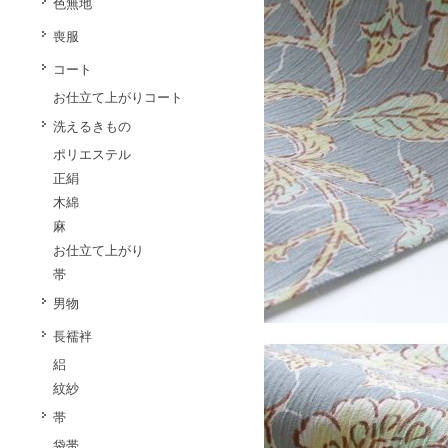
色無地
喪服
コート
お仕立て上がりコート
洗えるきもの
ポリエステル
正絹
木綿
麻
お仕立て上がり
帯
男物
長襦袢
絽
紋紗
帯
袋帯