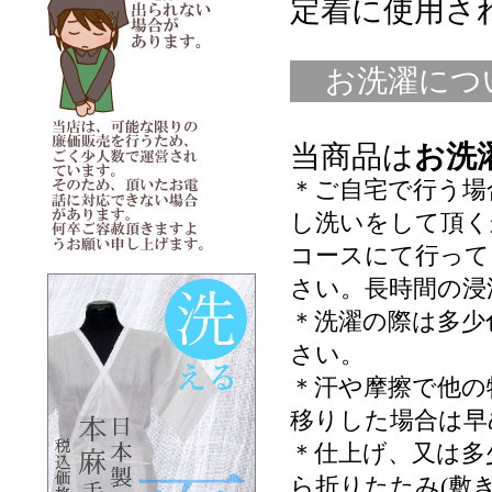
定着に使用さ
お洗濯につ
当商品は
お洗
＊ご自宅で行う場
し洗いをして頂く
コースにて行って
さい。長時間の浸
＊洗濯の際は多少
さい。
＊汗や摩擦で他の
移りした場合は早
＊仕上げ、又は多
ら折りたたみ(敷