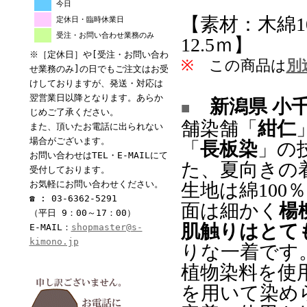
今日
【素材：木綿1
定休日・臨時休業日
受注・お問い合わせ業務のみ
12.5ｍ】
※［定休日］や[受注・お問い合わ
※
この商品は
別
せ業務のみ]の日でもご注文はお受
けしておりますが、発送・対応は
翌営業日以降となります。あらか
新潟県 小
■
じめご了承ください。
舗染舗「
紺仁
また、頂いたお電話に出られない
場合がございます。
「
長板染
」の
お問い合わせはTEL・E-MAILにて
た、夏向きの
受付しております。
お気軽にお問い合わせください。
生地は綿10
☎ : 03-6362-5291
面は細かく
楊
（平日 9：00～17：00）
肌触りはとて
E-MAIL：
shopmaster@s-
kimono.jp
りな一着です
植物染料を使
を用いて染め