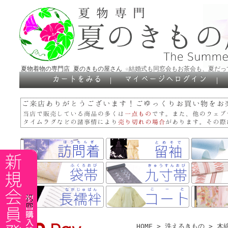
夏物着物の専門店 夏のきもの屋さん
☆結婚式も同窓会もお茶会も、夏だっ
｜
｜
HOME
>
洗えるきもの
>
木