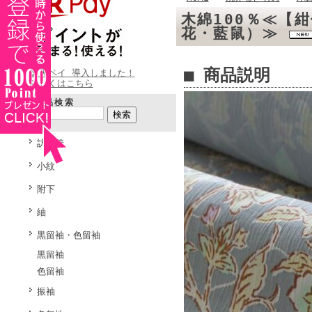
木綿100％≪【
花・藍鼠）≫
■ 商品説明
楽天ペイ 導入しました！
詳しくはこちら
商品検索
訪問着
小紋
附下
紬
黒留袖・色留袖
黒留袖
色留袖
振袖