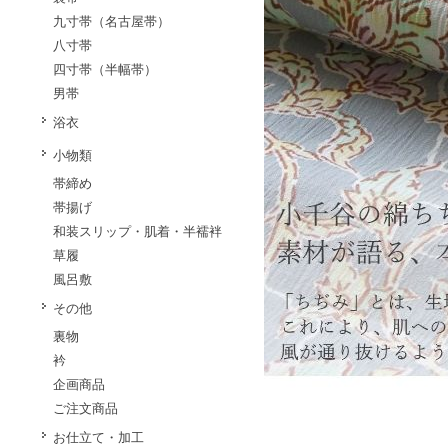
九寸帯（名古屋帯）
八寸帯
四寸帯（半幅帯）
男帯
浴衣
小物類
帯締め
帯揚げ
和装スリップ・肌着・半襦袢
草履
風呂敷
その他
裏物
衿
企画商品
ご注文商品
お仕立て・加工