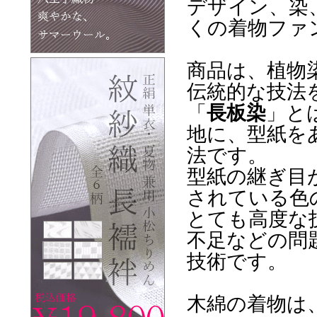
デザイン、染
くの着物ファ
商品は、植物
伝統的な技法
「
長板染
」と
地に、型紙を
法です。
型紙の継ぎ目
されている色
とても高度な
不足などの問
技術です。
木綿の着物は