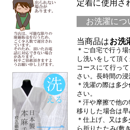
定着に使用さ
お洗濯につ
当商品は
お洗
＊ご自宅で行う場
し洗いをして頂く
コースにて行って
さい。長時間の浸
＊洗濯の際は多少
さい。
＊汗や摩擦で他の
移りした場合は早
＊仕上げ、又は多
ら折りたたみ(敷