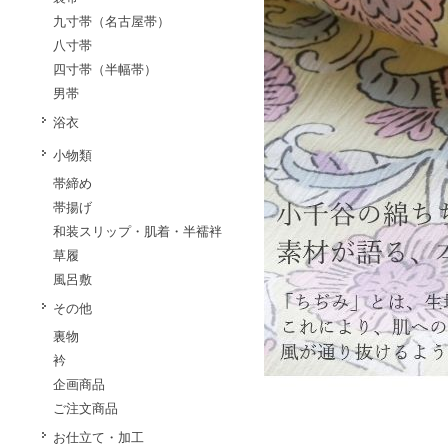
九寸帯（名古屋帯）
八寸帯
四寸帯（半幅帯）
男帯
浴衣
小物類
帯締め
帯揚げ
和装スリップ・肌着・半襦袢
草履
風呂敷
その他
裏物
衿
企画商品
ご注文商品
お仕立て・加工