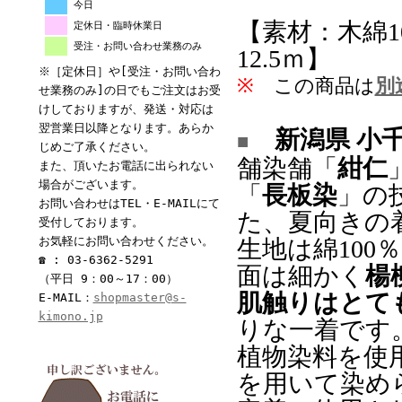
今日
【素材：木綿1
定休日・臨時休業日
受注・お問い合わせ業務のみ
12.5ｍ】
※［定休日］や[受注・お問い合わ
※
この商品は
別
せ業務のみ]の日でもご注文はお受
けしておりますが、発送・対応は
翌営業日以降となります。あらか
新潟県 小
■
じめご了承ください。
舗染舗「
紺仁
また、頂いたお電話に出られない
場合がございます。
「
長板染
」の
お問い合わせはTEL・E-MAILにて
た、夏向きの
受付しております。
お気軽にお問い合わせください。
生地は綿10
☎ : 03-6362-5291
面は細かく
楊
（平日 9：00～17：00）
肌触りはとて
E-MAIL：
shopmaster@s-
kimono.jp
りな一着です
植物染料を使
を用いて染め