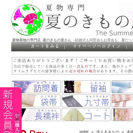
夏物着物の専門店 夏のきもの屋さん
☆結婚式も同窓会もお茶会も、夏だっ
｜
｜
HOME
>
洗えるきもの
>
木