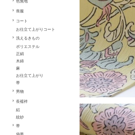
色無地
喪服
コート
お仕立て上がりコート
洗えるきもの
ポリエステル
正絹
木綿
麻
お仕立て上がり
帯
男物
長襦袢
絽
紋紗
帯
袋帯