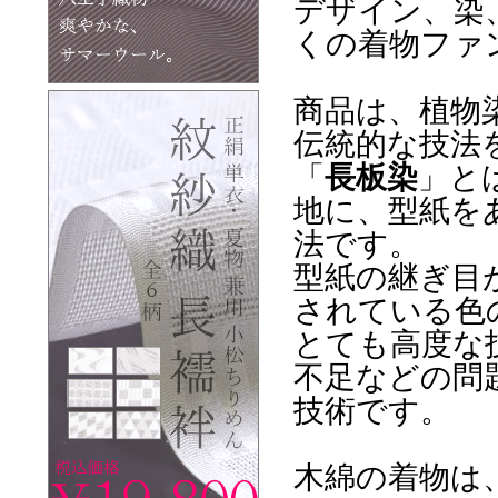
デザイン、染
くの着物ファ
商品は、植物
伝統的な技法
「
長板染
」と
地に、型紙を
法です。
型紙の継ぎ目
されている色
とても高度な
不足などの問
技術です。
木綿の着物は