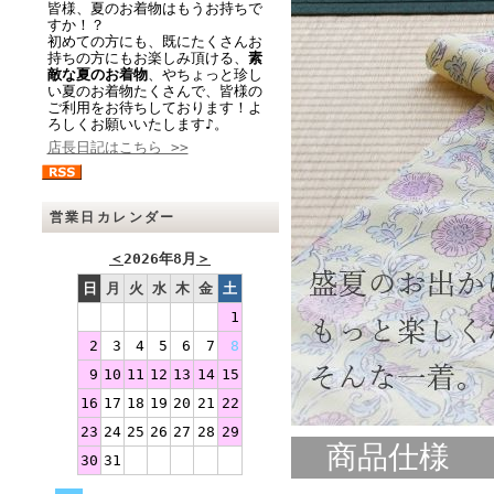
皆様、夏のお着物はもうお持ちで
すか！？
初めての方にも、既にたくさんお
持ちの方にもお楽しみ頂ける、
素
敵な夏のお着物
、やちょっと珍し
い夏のお着物たくさんで、皆様の
ご利用をお待ちしております！よ
ろしくお願いいたします♪。
店長日記はこちら >>
営業日カレンダー
＜
2026年8月
＞
日
月
火
水
木
金
土
1
2
3
4
5
6
7
8
9
10
11
12
13
14
15
16
17
18
19
20
21
22
23
24
25
26
27
28
29
商品仕様
30
31