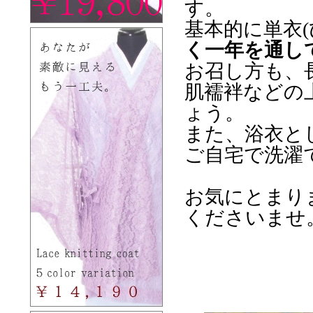
す。
基本的に単衣(
く一年を通し
お召し方も、
肌襦袢などの
ょう。
また、浴衣と
ご自宅で洗濯
お気にとまり
くださいませ