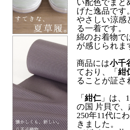
い配色でまと
げた逸品です
やさしい涼感
る一着です。
綿のお着物で
が感じられま
商品には
小千
ており、「
紺
ることが証さ
「
紺仁
」は、
の国 片貝で
250年11代
きました。