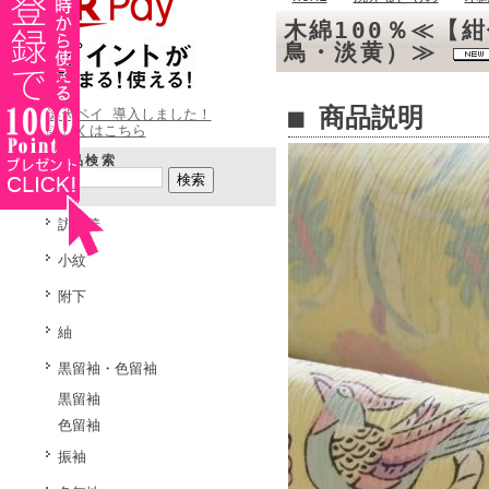
木綿100％≪【
鳥・淡黄）≫
■ 商品説明
楽天ペイ 導入しました！
詳しくはこちら
商品検索
訪問着
小紋
附下
紬
黒留袖・色留袖
黒留袖
色留袖
振袖