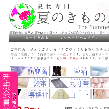
夏物着物の専門店 夏のきもの屋さん
☆結婚式も同窓会もお茶会も、夏だっ
｜
｜
HOME
>
洗えるきもの
>
木