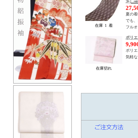
≫
27,
夏の着
でも、
在庫 1 着
フルオ
ポリエ
9,9
ポリエ
気軽な
在庫切れ