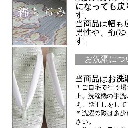
になっても戻
す。
当商品は幅も
男性や、裄(
す。
お洗濯につ
当商品は
お洗
＊ご自宅で行う場
上、洗濯機の手洗
え、陰干しをして
＊洗濯の際は多少
さい。