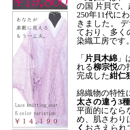
の国 片貝で
250年11代
きました。 
ており、多く
染織工房です
「
片貝木綿
」
れる
柳宗悦
の
完成した
紺仁
綿織物の特性
太さの違う3
平面的になら
め、肌さわり
く
おさえられ