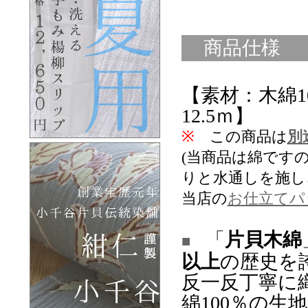
商品仕様
【素材：木綿1
12.5ｍ】
※
この商品は
別
(当商品は綿です
りと水通しを施し
当店の
お仕立てパ
「
片貝木綿
■
以上
の歴史を
反一反丁寧に
綿100％の