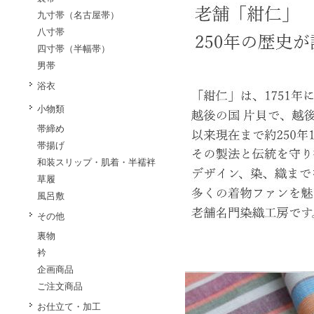
九寸帯（名古屋帯）
八寸帯
四寸帯（半幅帯）
男帯
浴衣
小物類
帯締め
帯揚げ
和装スリップ・肌着・半襦袢
草履
風呂敷
その他
裏物
衿
企画商品
ご注文商品
お仕立て・加工