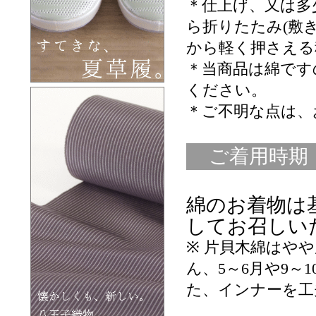
＊仕上げ、又は多
ら折りたたみ(敷
から軽く押さえる
＊当商品は綿です
ください。
＊ご不明な点は、
ご着用時期
綿のお着物は
してお召しい
※ 片貝木綿はや
ん、5～6月や9～1
た、インナーを工