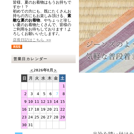
皆様、夏のお着物はもうお持ちで
すか！？
初めての方にも、既にたくさんお
持ちの方にもお楽しみ頂ける、
素
敵な夏のお着物
、やちょっと珍し
い夏のお着物たくさんで、皆様の
ご利用をお待ちしております！よ
ろしくお願いいたします♪。
店長日記はこちら >>
営業日カレンダー
＜
2026年8月
＞
日
月
火
水
木
金
土
1
2
3
4
5
6
7
8
9
10
11
12
13
14
15
16
17
18
19
20
21
22
23
24
25
26
27
28
29
30
31