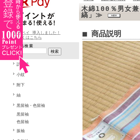
木綿100％男女
縞」≫
■ 商品説明
楽天ペイ 導入しました！
詳しくはこちら
商品検索
訪問着
小紋
附下
紬
黒留袖・色留袖
黒留袖
色留袖
振袖