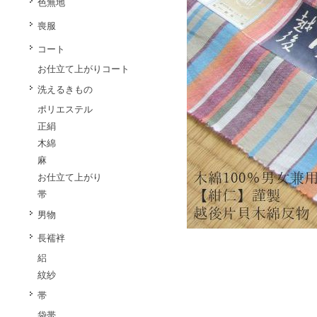
色無地
喪服
コート
お仕立て上がりコート
洗えるきもの
ポリエステル
正絹
木綿
麻
お仕立て上がり
帯
男物
長襦袢
絽
紋紗
帯
袋帯