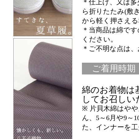
＊仕上げ、又は多
ら折りたたみ(敷
から軽く押さえる
＊当商品は綿です
ください。
＊ご不明な点は、
ご着用時期
綿のお着物は
してお召しい
※ 片貝木綿はや
ん、5～6月や9～1
た、インナーを工