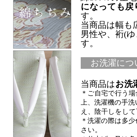
になっても戻
す。
当商品は幅も
男性や、裄(
す。
お洗濯につ
当商品は
お洗
＊ご自宅で行う場
上、洗濯機の手洗
え、陰干しをして
＊洗濯の際は多少
さい。