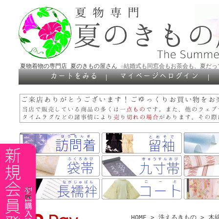
夏物着物の専門店 夏のきもの屋さん
☆結婚式も同窓会もお茶会も、夏だっ
｜
｜
HOME
>
洗えるきもの
>
木