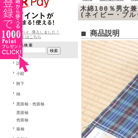
木綿100％男女
(ネイビー・ブ
■ 商品説明
楽天ペイ 導入しました！
詳しくはこちら
商品検索
訪問着
小紋
附下
紬
黒留袖・色留袖
黒留袖
色留袖
振袖