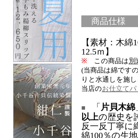
商品仕様
【素材：木綿1
12.5ｍ】
※
この商品は
別
(当商品は綿です
りと水通しを施し
当店の
お仕立てパ
「
片貝木綿
■
以上
の歴史を
反一反丁寧に
綿100％の