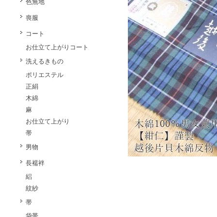
色無地
喪服
コート
お仕立て上がりコート
洗えるきもの
ポリエステル
正絹
木綿
麻
お仕立て上がり
帯
男物
長襦袢
絽
紋紗
帯
袋帯