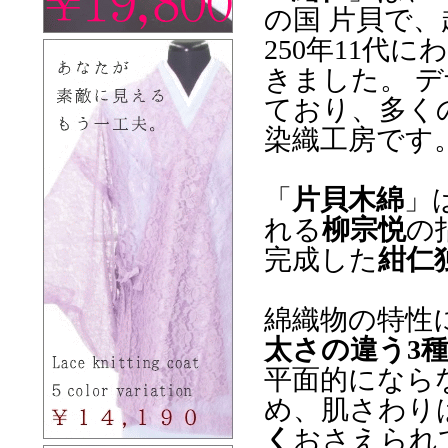
の国 片貝で
250年11代
きました。 
ており、多く
染織工房です
「
片貝木綿
」
れる
柳宗悦
の
完成した
紺仁
綿織物の特性
太さの違う3
平面的になら
め、肌さわり
く
おさえられ