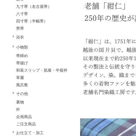
九寸帯（名古屋帯）
八寸帯
四寸帯（半幅帯）
男帯
浴衣
小物類
帯締め
帯揚げ
和装スリップ・肌着・半襦袢
草履
風呂敷
その他
裏物
衿
企画商品
ご注文商品
お仕立て・加工