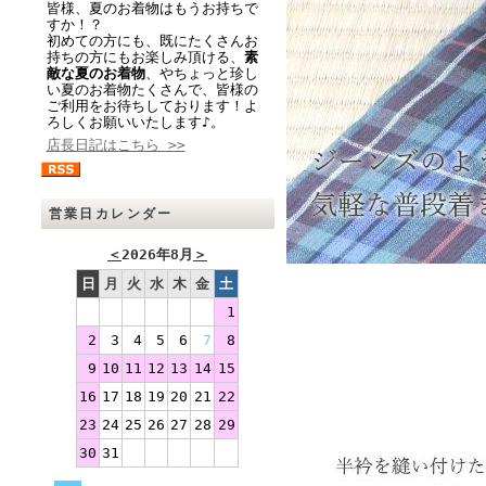
皆様、夏のお着物はもうお持ちで
すか！？
初めての方にも、既にたくさんお
持ちの方にもお楽しみ頂ける、
素
敵な夏のお着物
、やちょっと珍し
い夏のお着物たくさんで、皆様の
ご利用をお待ちしております！よ
ろしくお願いいたします♪。
店長日記はこちら >>
営業日カレンダー
＜
2026年8月
＞
日
月
火
水
木
金
土
1
2
3
4
5
6
7
8
9
10
11
12
13
14
15
16
17
18
19
20
21
22
23
24
25
26
27
28
29
30
31