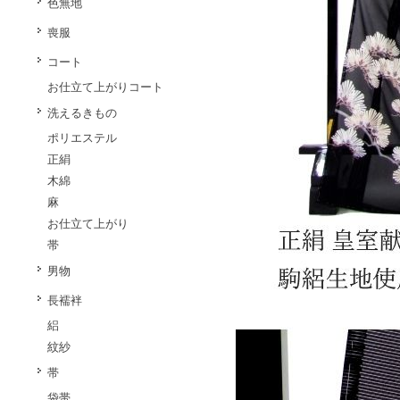
色無地
喪服
コート
お仕立て上がりコート
洗えるきもの
ポリエステル
正絹
木綿
麻
お仕立て上がり
帯
男物
長襦袢
絽
紋紗
帯
袋帯