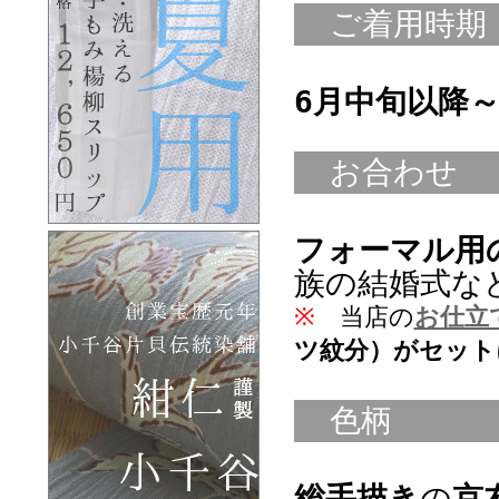
ご着用時期
6月中旬以降
お合わせ
フォーマル用
族の結婚式な
※
当店の
お仕立
ツ紋分）がセット
色柄
総手描き
の
京