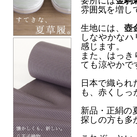
要所には
金駒
雰囲気を増し
生地には、
壺
しなやかなハ
感じます。
また、はっき
ても涼やかで
日本で織られ
も、赤くしっ
新品・正絹の
探しの方も多