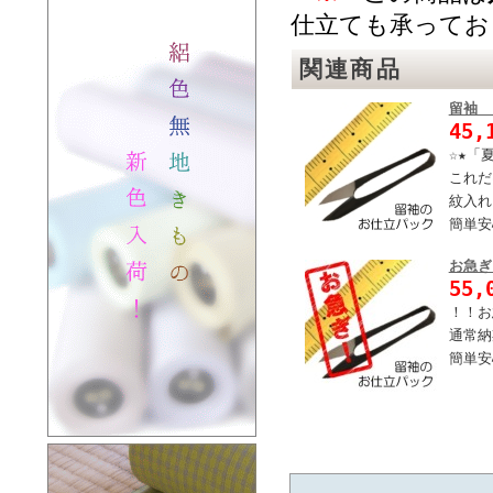
仕立ても承ってお
関連商品
留袖
45,
☆★「
これだ
紋入れ
簡単安
お急ぎ
55,
！！お
通常納
簡単安