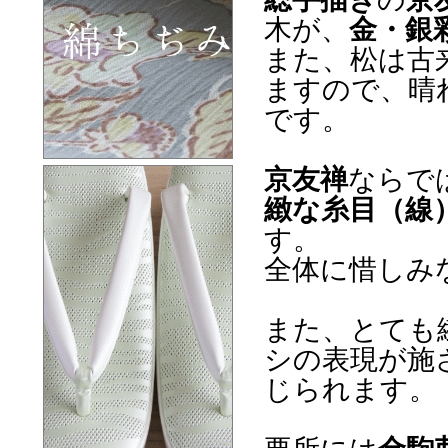
木が、
金・銀
また、松は古
ますので、晴
です。
京友禅
ならで
緻な糸目（線
す。
全体に惜しみ
また、とても
シの表現が施
じられます。