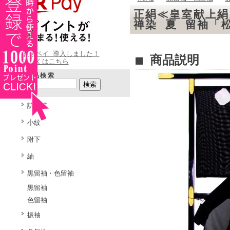
正絹≪皇室献上絹
禅染 夏 留袖「
楽天ペイ 導入しました！
■ 商品説明
詳しくはこちら
商品検索
訪問着
小紋
附下
紬
黒留袖・色留袖
黒留袖
色留袖
振袖