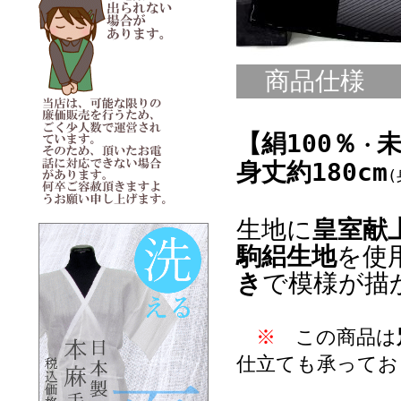
商品仕様
【絹100％
・
身丈約180cm
(
生地に
皇室献
駒絽生地
を使
き
で模様が描
※
この商品は
仕立ても承ってお