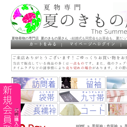
夏物着物の専門店 夏のきもの屋さん
☆結婚式も同窓会もお茶会も、夏だっ
｜
｜
HOME
>
黒留袖・色留袖
>