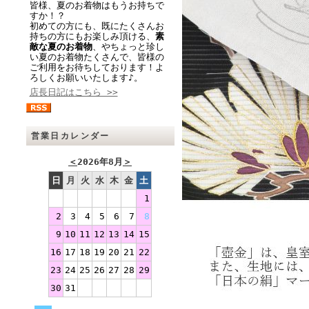
皆様、夏のお着物はもうお持ちで
すか！？
初めての方にも、既にたくさんお
持ちの方にもお楽しみ頂ける、
素
敵な夏のお着物
、やちょっと珍し
い夏のお着物たくさんで、皆様の
ご利用をお待ちしております！よ
ろしくお願いいたします♪。
店長日記はこちら >>
営業日カレンダー
＜
2026年8月
＞
日
月
火
水
木
金
土
1
2
3
4
5
6
7
8
9
10
11
12
13
14
15
16
17
18
19
20
21
22
23
24
25
26
27
28
29
30
31