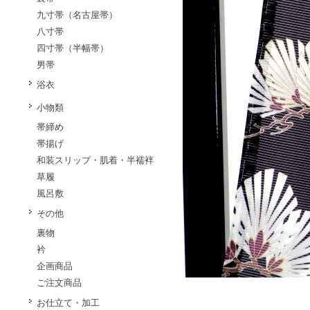
九寸帯（名古屋帯）
八寸帯
四寸帯（半幅帯）
男帯
浴衣
小物類
帯締め
帯揚げ
和装スリップ・肌着・半襦袢
草履
風呂敷
その他
裏物
衿
企画商品
ご注文商品
お仕立て・加工