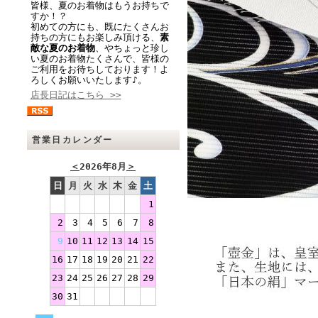
皆様、夏のお着物はもうお持ちで
すか！？
初めての方にも、既にたくさんお
持ちの方にもお楽しみ頂ける、
素
敵な夏のお着物
、やちょっと珍し
い夏のお着物たくさんで、皆様の
ご利用をお待ちしております！よ
ろしくお願いいたします♪。
店長日記はこちら >>
営業日カレンダー
＜
2026年8月
＞
日
月
火
水
木
金
土
1
2
3
4
5
6
7
8
9
10
11
12
13
14
15
16
17
18
19
20
21
22
23
24
25
26
27
28
29
30
31