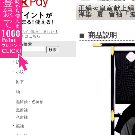
正絹≪皇室献上絹
禅染 夏 留袖「
楽天ペイ 導入しました！
■ 商品説明
詳しくはこちら
商品検索
訪問着
小紋
附下
紬
黒留袖・色留袖
黒留袖
色留袖
振袖