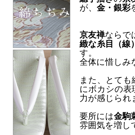
が、
金・銀彩
京友禅
ならで
緻な糸目（線
す。
全体に惜しみ
また、とても
にボカシの表
力が感じられ
要所には
金駒
雰囲気を増し