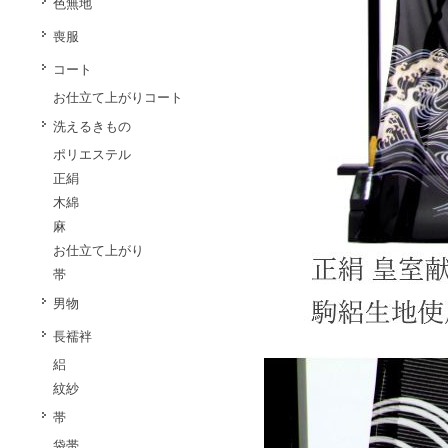
色無地
喪服
コート
お仕立て上がりコート
洗えるきもの
ポリエステル
正絹
木綿
麻
お仕立て上がり
帯
男物
長襦袢
絽
紋紗
帯
袋帯