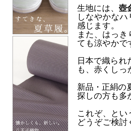
生地には、
壺
しなやかなハ
感じます。
また、はっき
ても涼やかで
日本で織られ
も、赤くしっ
新品・正絹の
探しの方も多
これぞ、とい
どうぞご検討