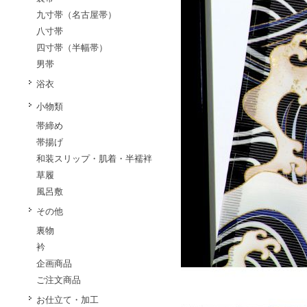
九寸帯（名古屋帯）
八寸帯
四寸帯（半幅帯）
男帯
浴衣
小物類
帯締め
帯揚げ
和装スリップ・肌着・半襦袢
草履
風呂敷
その他
裏物
衿
企画商品
ご注文商品
お仕立て・加工