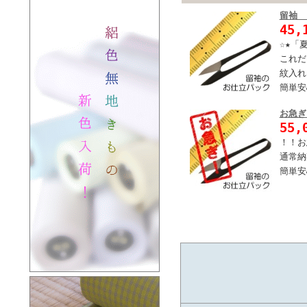
留袖
45,
☆★「
これだ
紋入れ
簡単安
お急ぎ
55,
！！お
通常納
簡単安