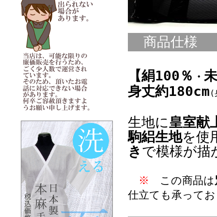
商品仕様
【絹100％
・
身丈約180cm
(
生地に
皇室献
駒絽生地
を使
き
で模様が描
※
この商品は
仕立ても承ってお