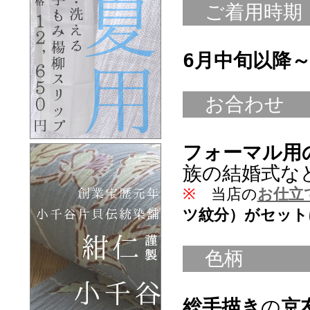
ご着用時期
6月中旬以降
お合わせ
フォーマル用
族の結婚式な
※
当店の
お仕立
ツ紋分）がセット
色柄
総手描き
の
京