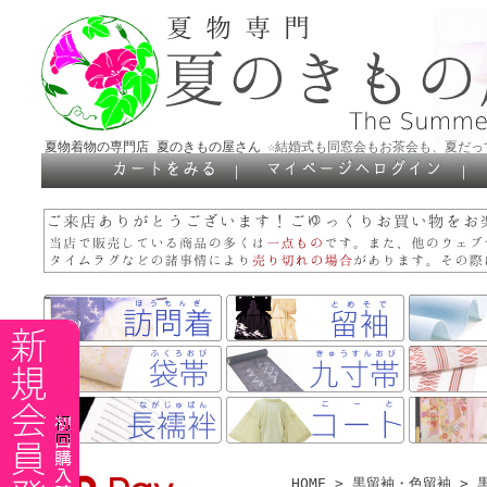
夏物着物の専門店 夏のきもの屋さん
☆結婚式も同窓会もお茶会も、夏だっ
｜
｜
HOME
>
黒留袖・色留袖
>