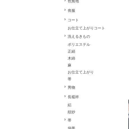
色無地
喪服
コート
お仕立て上がりコート
洗えるきもの
ポリエステル
正絹
木綿
麻
お仕立て上がり
帯
男物
長襦袢
絽
紋紗
帯
袋帯