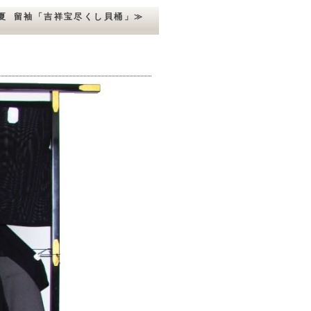
夏 留袖「吉祥宝尽くし貝桶」≫