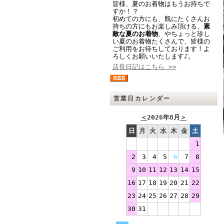
皆様、夏のお着物はもうお持ちで
すか！？
初めての方にも、既にたくさんお
持ちの方にもお楽しみ頂ける、
素
敵な夏のお着物
、やちょっと珍し
い夏のお着物たくさんで、皆様の
ご利用をお待ちしております！よ
ろしくお願いいたします♪。
店長日記はこちら >>
営業日カレンダー
＜
2026年8月
＞
日
月
火
水
木
金
土
1
2
3
4
5
6
7
8
9
10
11
12
13
14
15
16
17
18
19
20
21
22
23
24
25
26
27
28
29
30
31