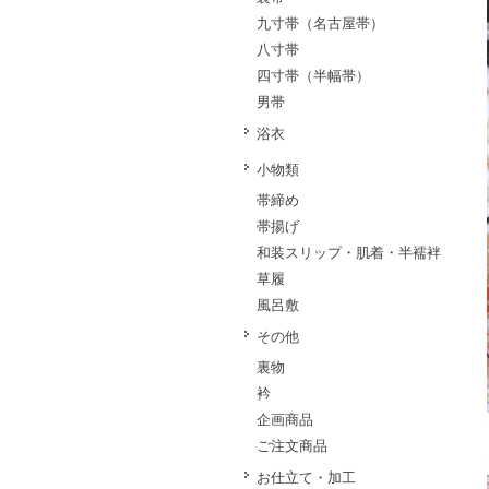
九寸帯（名古屋帯）
八寸帯
四寸帯（半幅帯）
男帯
浴衣
小物類
帯締め
帯揚げ
和装スリップ・肌着・半襦袢
草履
風呂敷
その他
裏物
衿
企画商品
ご注文商品
お仕立て・加工