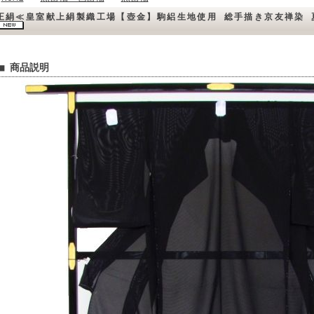
正絹≪皇室献上絹製織工場【壺金】駒絽生地使用 総手描き京友禅染 
■ 商品説明