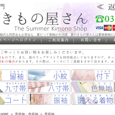
結婚式も同窓会もお茶会も、夏だって着物が大活躍。夏のきもの屋さんは夏物着物だ
｜
｜
｜
HOME
>
黒留袖・色留袖
>
黒留袖