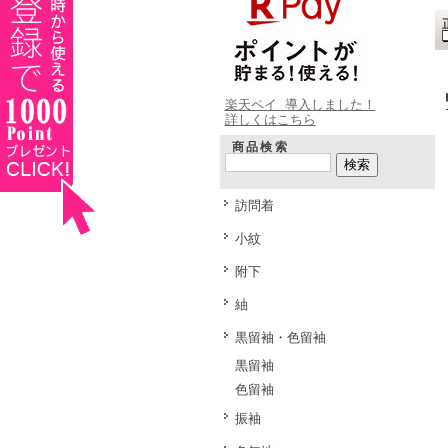
楽天ペイ 導入しました！
詳しくはこちら
商品検索
訪問着
小紋
附下
紬
黒留袖・色留袖
黒留袖
色留袖
振袖