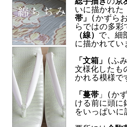
総手描き
の
京
いに描かれた
帯」
(かずら
らではの多彩
（線）
で、細
に描かれてい
「文箱」
(ふ
文様化したも
かれる模様で
「蔓帯
」(か
ける前に頭に
をいっぱいに