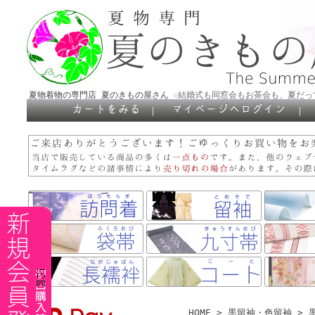
夏物着物の専門店 夏のきもの屋さん
☆結婚式も同窓会もお茶会も、夏だっ
｜
｜
HOME
>
黒留袖・色留袖
>