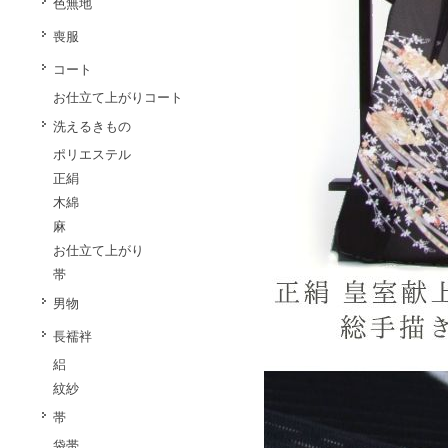
色無地
喪服
コート
お仕立て上がりコート
洗えるきもの
ポリエステル
正絹
木綿
麻
お仕立て上がり
帯
男物
長襦袢
絽
紋紗
帯
袋帯