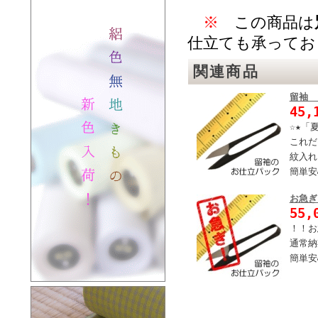
※
この商品は
仕立ても承ってお
関連商品
留袖
45,
☆★「
これだ
紋入れ
簡単安
お急ぎ
55,
！！お
通常納
簡単安