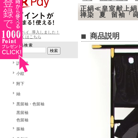
正絹≪皇室献上絹
禅染 夏 留袖「
楽天ペイ 導入しました！
■ 商品説明
詳しくはこちら
商品検索
訪問着
小紋
附下
紬
黒留袖・色留袖
黒留袖
色留袖
振袖