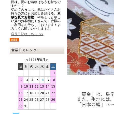
皆様、夏のお着物はもうお持ちで
すか！？
初めての方にも、既にたくさんお
持ちの方にもお楽しみ頂ける、
素
敵な夏のお着物
、やちょっと珍し
い夏のお着物たくさんで、皆様の
ご利用をお待ちしております！よ
ろしくお願いいたします♪。
店長日記はこちら >>
営業日カレンダー
＜
2026年8月
＞
日
月
火
水
木
金
土
1
2
3
4
5
6
7
8
9
10
11
12
13
14
15
16
17
18
19
20
21
22
23
24
25
26
27
28
29
30
31