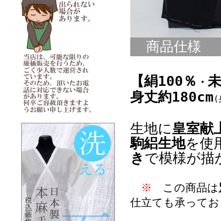
商品仕様
【絹100％
・
身丈約180cm
(
生地に
皇室献
駒絽生地
を使
き
で模様が描
※
この商品は
仕立ても承ってお