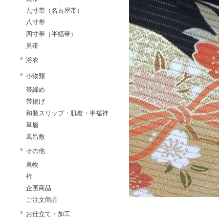
九寸帯（名古屋帯）
八寸帯
四寸帯（半幅帯）
男帯
浴衣
小物類
帯締め
帯揚げ
和装スリップ・肌着・半襦袢
草履
風呂敷
その他
裏物
衿
企画商品
ご注文商品
お仕立て・加工