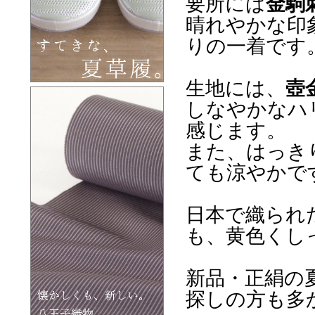
要所には
金駒
晴れやかな印
りの一着です
生地には、
壺
しなやかなハ
感じます。
また、はっき
ても涼やかで
日本で織られ
も、黄色くし
新品・正絹の
探しの方も多