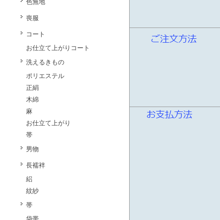
色無地
喪服
コート
お仕立て上がりコート
洗えるきもの
ポリエステル
正絹
木綿
麻
お仕立て上がり
帯
男物
長襦袢
絽
紋紗
帯
袋帯