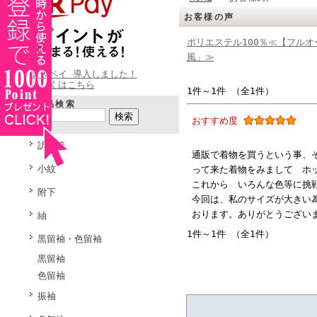
お客様の声
ポリエステル100％≪【フルオ
風」≫
楽天ペイ 導入しました！
詳しくはこちら
1件～1件 （全1件）
商品検索
おすすめ度
訪問着
通販で着物を買うという事、
小紋
って来た着物をみまして ホ
これから いろんな色等に挑
附下
今回は、私のサイズが大きい
おります。ありがとうござい
紬
1件～1件 （全1件）
黒留袖・色留袖
黒留袖
色留袖
振袖