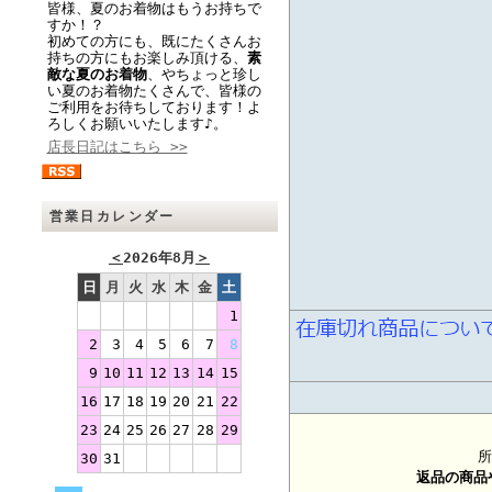
皆様、夏のお着物はもうお持ちで
すか！？
初めての方にも、既にたくさんお
持ちの方にもお楽しみ頂ける、
素
敵な夏のお着物
、やちょっと珍し
い夏のお着物たくさんで、皆様の
ご利用をお待ちしております！よ
ろしくお願いいたします♪。
店長日記はこちら >>
営業日カレンダー
＜
2026年8月
＞
日
月
火
水
木
金
土
1
2
3
4
5
6
7
8
9
10
11
12
13
14
15
16
17
18
19
20
21
22
23
24
25
26
27
28
29
所
30
31
返品の商品