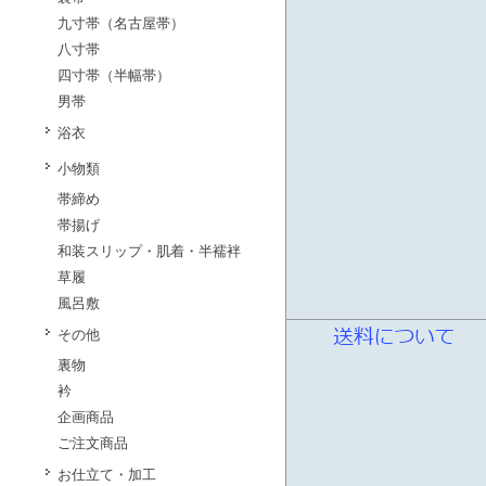
九寸帯（名古屋帯）
八寸帯
四寸帯（半幅帯）
男帯
浴衣
小物類
帯締め
帯揚げ
和装スリップ・肌着・半襦袢
草履
風呂敷
その他
裏物
衿
企画商品
ご注文商品
お仕立て・加工