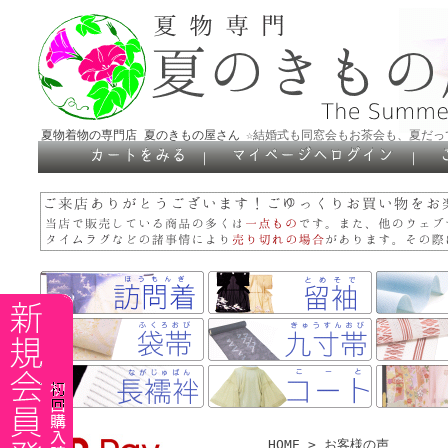
夏物着物の専門店 夏のきもの屋さん
☆結婚式も同窓会もお茶会も、夏だっ
｜
｜
HOME
> お客様の声