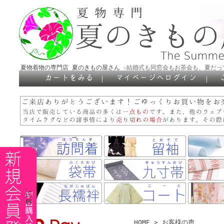
夏物着物の専門店 夏のきもの屋さん
☆結婚式も同窓会もお茶会も、夏だっ
｜
｜
HOME
> お客様の声