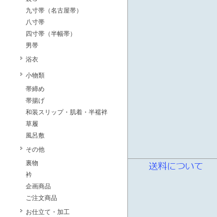
九寸帯（名古屋帯）
八寸帯
四寸帯（半幅帯）
男帯
浴衣
小物類
帯締め
帯揚げ
和装スリップ・肌着・半襦袢
草履
風呂敷
その他
裏物
衿
企画商品
ご注文商品
お仕立て・加工