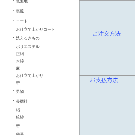
色無地
喪服
コート
お仕立て上がりコート
洗えるきもの
ポリエステル
正絹
木綿
麻
お仕立て上がり
帯
男物
長襦袢
絽
紋紗
帯
袋帯