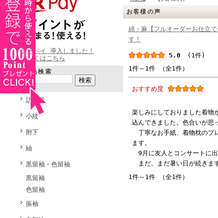
お客様の声
綿・麻【フルオーダーお仕立て
す！
楽天ペイ 導入しました！
5.0
(1件)
詳しくはこちら
1件～1件 （全1件）
商品検索
おすすめ度
訪問着
楽しみにしておりました着物
小紋
込んできました。色合いが思
附下
丁寧なお手紙、着物枕のプレ
ます。
紬
9月に友人とコンサートに出
まだ、まだ暑い日が続きます
黒留袖・色留袖
1件～1件 （全1件）
黒留袖
色留袖
振袖